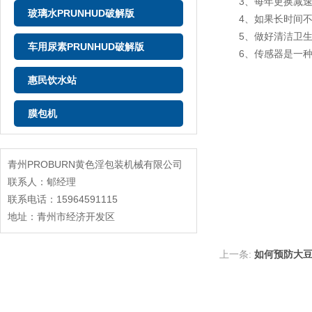
3、每年更换减速
玻璃水PRUNHUD破解版
4、如果长时间不使用
5、做好清洁卫生工作
车用尿素PRUNHUD破解版
6、传感器是一种密封
惠民饮水站
膜包机
青州PROBURN黄色淫包装机械有限公司
联系人：郇经理
联系电话：15964591115
地址：青州市经济开发区
上一条:
如何预防大豆